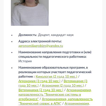
Башмакова Елена Владимировна
Должность:
Доцент, кандидат наук
Адреса электронной почты:
agronomiiiagrobizn@yandex.ru
Наименование направления подготовки и (или)
специальности педагогического работника:
История
Наименование образовательных программ, в
реализации которых участвует педагогический
работник :
Кинология (2 года 10 мес.)
/
Агрономия (3 года 10 мес.)
/
Ветеринария (3
года 10 мес.)
/
Агрономия (2 года 10 мес.)
/
Ветеринария (2 года 10 мес.)
/
Агроинженерия,
направленность "Технические системы в
агробизнесе"
/
Агроинженерия, направленность
"Технический сервис в АПК"
/
Агроинженерия,