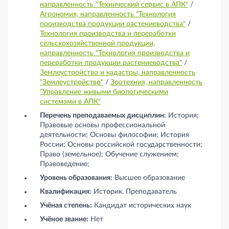
направленность "Технический сервис в АПК"
/
Агрономия, направленность "Технология
производства продукции растениеводства"
/
Технология производства и переработки
сельскохозяйственной продукции,
направленность "Технология производства и
переработки продукции растениеводства"
/
Землеустройство и кадастры, направленность
"Землеустройство"
/
Зоотехния, направленность
"Управление живыми биологическими
системами в АПК"
Перечень преподаваемых дисциплин:
История;
Правовые основы профессиональной
деятельности; Основы философии; История
России; Основы российской государственности;
Право (земельное); Обучение служением;
Правоведение;
Уровень образования:
Высшее образование
Квалификация:
Историк. Преподаватель
Учёная степень:
Кандидат исторических наук
Учёное звание:
Нет