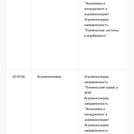
"Экономика и
менеджмент в
агроинженерии"
Агроинженерия,
направленность
"Технические системы
в агробизнесе"
35.03.06
Агроинженерия
Агроинженерия,
Б
направленность
"Технический сервис в
АПК"
Агроинженерия,
направленность
"Экономика и
менеджмент в
агроинженерии"
Агроинженерия,
направленность