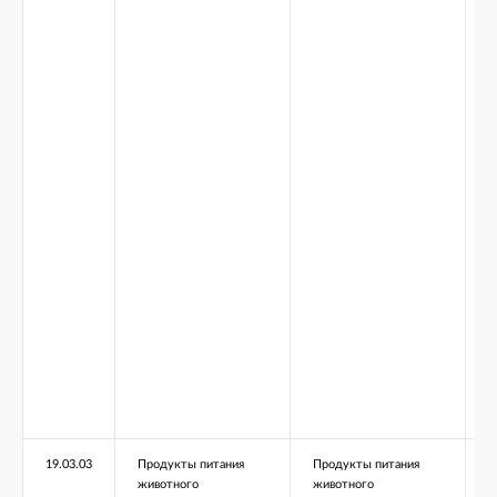
19.03.03
Продукты питания
Продукты питания
Б
животного
животного