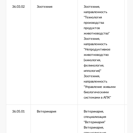
36.03.02
Зоотехния
Зоотехния,
Б
направленность
"Технология
производства
продуктов
животноводства"
Зоотехния,
направленность
"Непродуктивное
животноводство
(кинология,
фелинология,
иппология)"
Зоотехния,
направленность
"Управление живыми
биологическими
системами в АПК"
36.05.01
Ветеринария
Ветеринария,
С
специализация
"Ветеринария"
Ветеринария,
специализация