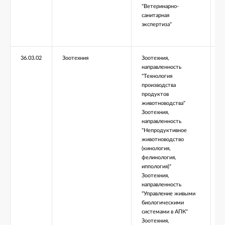
"Ветеринарно-
санитарная
экспертиза"
36.03.02
Зоотехния
Зоотехния,
Б
направленность
"Технология
производства
продуктов
животноводства"
Зоотехния,
направленность
"Непродуктивное
животноводство
(кинология,
фелинология,
иппология)"
Зоотехния,
направленность
"Управление живыми
биологическими
системами в АПК"
Зоотехния,