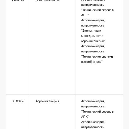
направленность
"Технический сервис в
АПК"
Агроинженерия,
направленность
"Экономика и
менеджмент в
агроинженерии"
Агроинженерия,
направленность
"Технические системы
в агробизнесе"
35.03.06
Агроинженерия
Агроинженерия,
Б
направленность
"Технический сервис в
АПК"
Агроинженерия,
направленность