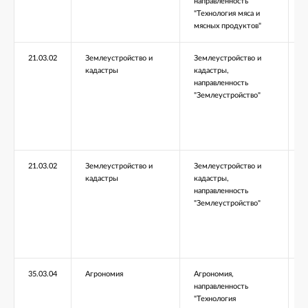
направленность
"Технология мяса и
мясных продуктов"
21.03.02
Землеустройство и
Землеустройство и
Б
кадастры
кадастры,
направленность
"Землеустройство"
21.03.02
Землеустройство и
Землеустройство и
Б
кадастры
кадастры,
направленность
"Землеустройство"
35.03.04
Агрономия
Агрономия,
Б
направленность
"Технология