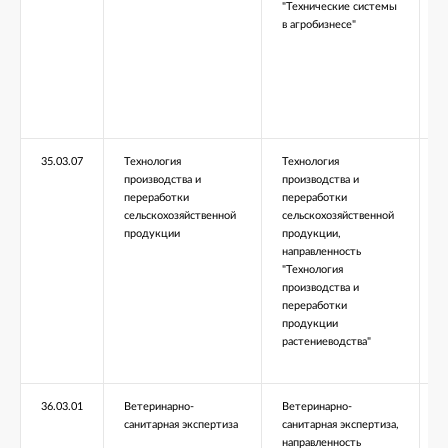
"Технические системы
в агробизнесе"
35.03.07
Технология
Технология
Б
производства и
производства и
переработки
переработки
сельскохозяйственной
сельскохозяйственной
продукции
продукции,
направленность
"Технология
производства и
переработки
продукции
растениеводства"
36.03.01
Ветеринарно-
Ветеринарно-
Б
санитарная экспертиза
санитарная экспертиза,
направленность