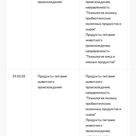
происхождения
происхождения,
направленность
"Технология молока,
пробиотических
молочных продуктов и
сыров"
Продукты питания
животного
происхождения,
направленность
"Технология мяса и
мясных продуктов"
19.03.03
Продукты питания
Продукты питания
Б
животного
животного
происхождения
происхождения,
направленность
"Технология молока,
пробиотических
молочных продуктов и
сыров"
Продукты питания
животного
происхождения,