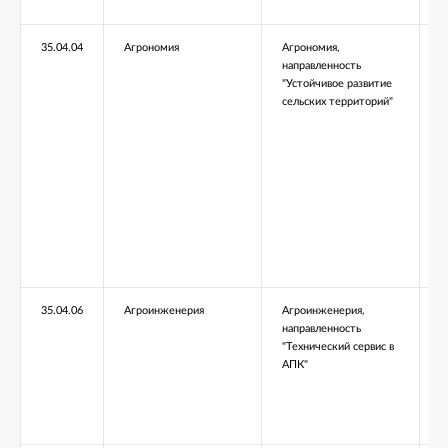
35.04.04
Агрономия
Агрономия,
М
направленность
"Устойчивое развитие
сельских территорий"
35.04.06
Агроинженерия
Агроинженерия,
М
направленность
"Технический сервис в
АПК"