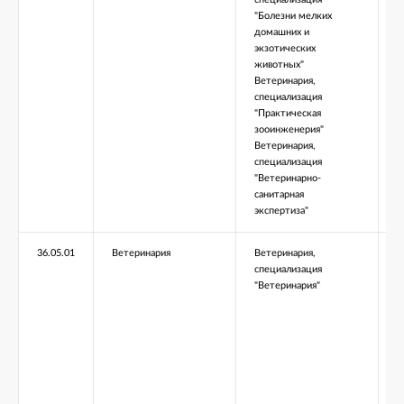
"Болезни мелких
домашних и
экзотических
животных"
Ветеринария,
специализация
"Практическая
зооинженерия"
Ветеринария,
специализация
"Ветеринарно-
санитарная
экспертиза"
36.05.01
Ветеринария
Ветеринария,
С
специализация
"Ветеринария"