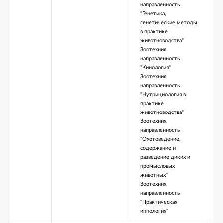
направленность
"Генетика,
генетические методы
в практике
животноводства"
Зоотехния,
направленность
"Кинология"
Зоотехния,
направленность
"Нутрициология в
практике
животноводства"
Зоотехния,
направленность
"Охотоведение,
содержание и
разведение диких и
промысловых
животных"
Зоотехния,
направленность
"Практическая
иппология"