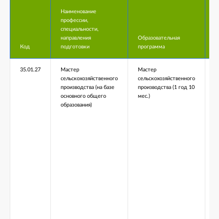
Наименование
профессии,
специальности,
направления
Образовательная
У
Код
подготовки
программа
о
35.01.27
Мастер
Мастер
сельскохозяйственного
сельскохозяйственного
производства (на базе
производства (1 год 10
основного общего
мес.)
образования)