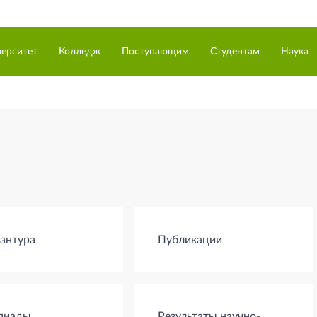
верситет
Колледж
Поступающим
Студентам
Наука
антура
Публикации
пиады
Результаты научно-