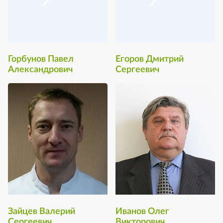
Горбунов Павел
Егоров Дмитрий
Александрович
Сергеевич
Зайцев Валерий
Иванов Олег
Сергеевич
Викторович