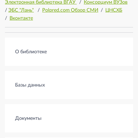
Электронная библиотека ВГАУ
/
Консорциум ВУЗов
/
ЭБС "Лань"
/
Polpred.com Обзор СМИ
/
ЦНСХБ
/
Вконтакте
О библиотеке
Базы данных
Документы