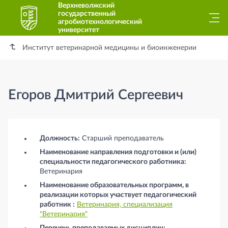
Верхневолжский
государственный
агробиотехнологический
университет
Институт ветеринарной медицины и биоинженерии
Егоров Дмитрий Сергеевич
Егоров Дмитрий Сергеевич
Должность:
Старший преподаватель
Наименование направления подготовки и (или)
специальности педагогического работника:
Ветеринария
Наименование образовательных программ, в
реализации которых участвует педагогический
работник :
Ветеринария, специализация
"Ветеринария"
Перечень преподаваемых дисциплин: