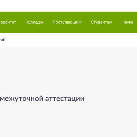
верситет
Колледж
Поступающим
Студентам
Наука
тий
омежуточной аттестации