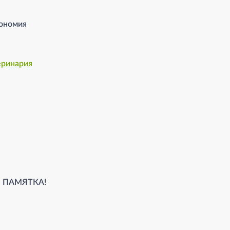
грономия
теринария
ПАМЯТКА!