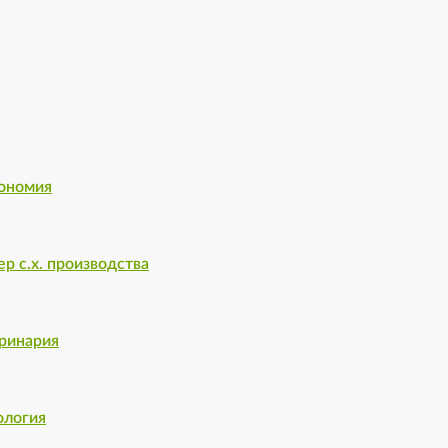
грономия
тер с.х. производства
еринария
нология