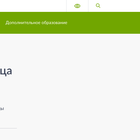
Версия для слабовидящих
Поиск по сайту
Дополнительное образование
ица
цы