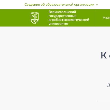
Сведения об образовательной организации
Верхневолжский
государственный
Уни
агробиотехнологический
университет
Страница не найден
К 
Д