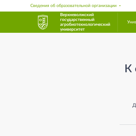
Сведения об образовательной организации
Верхневолжский
государственный
Уни
агробиотехнологический
университет
Страница не найден
К 
Д