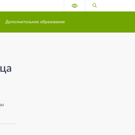
Версия для слабовидящих
Поиск по сайту
Дополнительное образование
ица
цы