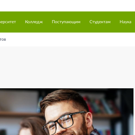
верситет
Колледж
Поступающим
Студентам
Наука
тов