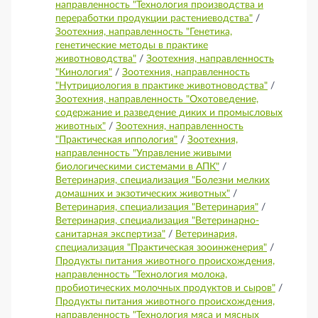
направленность "Технология производства и
переработки продукции растениеводства"
/
Зоотехния, направленность "Генетика,
генетические методы в практике
животноводства"
/
Зоотехния, направленность
"Кинология"
/
Зоотехния, направленность
"Нутрициология в практике животноводства"
/
Зоотехния, направленность "Охотоведение,
содержание и разведение диких и промысловых
животных"
/
Зоотехния, направленность
"Практическая иппология"
/
Зоотехния,
направленность "Управление живыми
биологическими системами в АПК"
/
Ветеринария, специализация "Болезни мелких
домашних и экзотических животных"
/
Ветеринария, специализация "Ветеринария"
/
Ветеринария, специализация "Ветеринарно-
санитарная экспертиза"
/
Ветеринария,
специализация "Практическая зооинженерия"
/
Продукты питания животного происхождения,
направленность "Технология молока,
пробиотических молочных продуктов и сыров"
/
Продукты питания животного происхождения,
направленность "Технология мяса и мясных