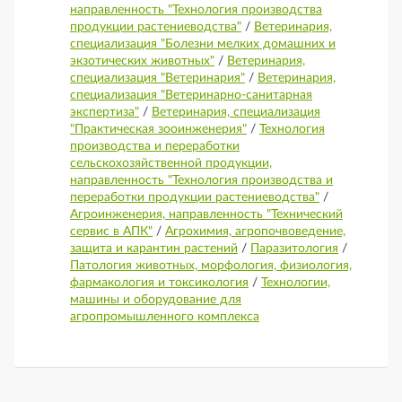
направленность "Технология производства
продукции растениеводства"
/
Ветеринария,
специализация "Болезни мелких домашних и
экзотических животных"
/
Ветеринария,
специализация "Ветеринария"
/
Ветеринария,
специализация "Ветеринарно-санитарная
экспертиза"
/
Ветеринария, специализация
"Практическая зооинженерия"
/
Технология
производства и переработки
сельскохозяйственной продукции,
направленность "Технология производства и
переработки продукции растениеводства"
/
Агроинженерия, направленность "Технический
сервис в АПК"
/
Агрохимия, агропочвоведение,
защита и карантин растений
/
Паразитология
/
Патология животных, морфология, физиология,
фармакология и токсикология
/
Технологии,
машины и оборудование для
агропромышленного комплекса