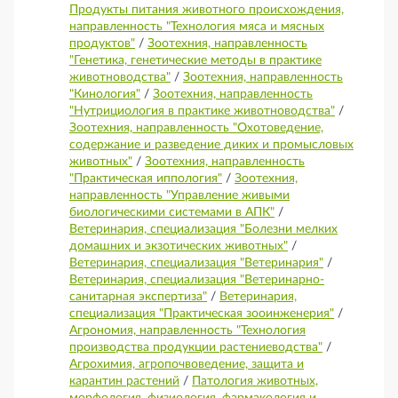
Продукты питания животного происхождения,
направленность "Технология мяса и мясных
продуктов"
/
Зоотехния, направленность
"Генетика, генетические методы в практике
животноводства"
/
Зоотехния, направленность
"Кинология"
/
Зоотехния, направленность
"Нутрициология в практике животноводства"
/
Зоотехния, направленность "Охотоведение,
содержание и разведение диких и промысловых
животных"
/
Зоотехния, направленность
"Практическая иппология"
/
Зоотехния,
направленность "Управление живыми
биологическими системами в АПК"
/
Ветеринария, специализация "Болезни мелких
домашних и экзотических животных"
/
Ветеринария, специализация "Ветеринария"
/
Ветеринария, специализация "Ветеринарно-
санитарная экспертиза"
/
Ветеринария,
специализация "Практическая зооинженерия"
/
Агрономия, направленность "Технология
производства продукции растениеводства"
/
Агрохимия, агропочвоведение, защита и
карантин растений
/
Патология животных,
морфология, физиология, фармакология и