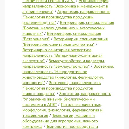
"Технический сервис в АПК"
/
Агроинженерия,
направленность "Экономика и менеджмент в
агроинженерии"
/
Агрономия, направленность
"Технология производства продукции
растениеводства"
/
Ветеринария, специализация
"Болезни мелких домашних и экзотических
животных"
/
Ветеринария, специализация
"Ветеринария"
/
Ветеринария, специализация
"Ветеринарно-санитарная экспертиза"
/
Ветеринарно-санитарная экспертиза,
направленность "Ветеринарно-санитарная
экспертиза"
/
Землеустройство и кадастры,
направленность "Землеустройство"
/
Зоотехния,
направленность "Непродуктивное
животноводство (кинология, фелинология,
иппология)"
/
Зоотехния, направленность
"Технология производства продуктов
животноводства"
/
Зоотехния, направленность
"Управление живыми биологическими
системами в АПК"
/
Патология животных,
морфология, физиология, фармакология и
токсикология
/
Технологии, машины и
оборудование для агропромышленного
комплекса
/
Технология производства и