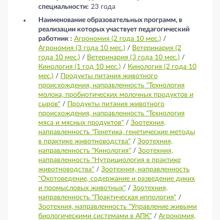
специальности:
23 года
Наименование образовательных программ, в
реализации которых участвует педагогический
работник :
Агрономия (2 года 10 мес.)
/
Агрономия (3 года 10 мес.)
/
Ветеринария (2
года 10 мес.)
/
Ветеринария (3 года 10 мес.)
/
Кинология (1 год 10 мес.)
/
Кинология (2 года 10
мес.)
/
Продукты питания животного
происхождения, направленность "Технология
молока, пробиотических молочных продуктов и
сыров"
/
Продукты питания животного
происхождения, направленность "Технология
мяса и мясных продуктов"
/
Зоотехния,
направленность "Генетика, генетические методы
в практике животноводства"
/
Зоотехния,
направленность "Кинология"
/
Зоотехния,
направленность "Нутрициология в практике
животноводства"
/
Зоотехния, направленность
"Охотоведение, содержание и разведение диких
и промысловых животных"
/
Зоотехния,
направленность "Практическая иппология"
/
Зоотехния, направленность "Управление живыми
биологическими системами в АПК"
/
Агрономия,