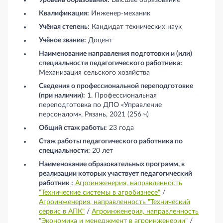
Квалификация:
Инженер-механик
Учёная степень:
Кандидат технических наук
Учёное звание:
Доцент
Наименование направления подготовки и (или)
специальности педагогического работника:
Механизация сельского хозяйства
Сведения о профессиональной переподготовке
(при наличии):
1. Профессиональная
переподготовка по ДПО «Управление
персоналом», Рязань, 2021 (256 ч)
Общий стаж работы:
23 года
Стаж работы педагогического работника по
специальности:
20 лет
Наименование образовательных программ, в
реализации которых участвует педагогический
работник :
Агроинженерия, направленность
"Технические системы в агробизнесе"
/
Агроинженерия, направленность "Технический
сервис в АПК"
/
Агроинженерия, направленность
"Экономика и менеджмент в агроинженерии"
/