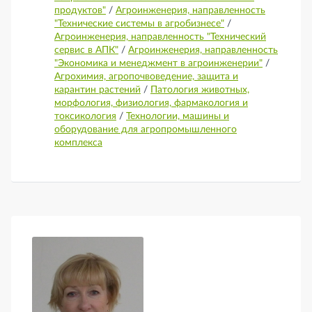
продуктов"
/
Агроинженерия, направленность
"Технические системы в агробизнесе"
/
Агроинженерия, направленность "Технический
сервис в АПК"
/
Агроинженерия, направленность
"Экономика и менеджмент в агроинженерии"
/
Агрохимия, агропочвоведение, защита и
карантин растений
/
Патология животных,
морфология, физиология, фармакология и
токсикология
/
Технологии, машины и
оборудование для агропромышленного
комплекса