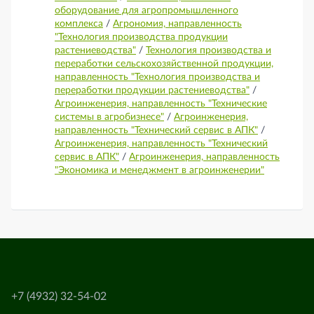
оборудование для агропромышленного
комплекса
/
Агрономия, направленность
"Технология производства продукции
растениеводства"
/
Технология производства и
переработки сельскохозяйственной продукции,
направленность "Технология производства и
переработки продукции растениеводства"
/
Агроинженерия, направленность "Технические
системы в агробизнесе"
/
Агроинженерия,
направленность "Технический сервис в АПК"
/
Агроинженерия, направленность "Технический
сервис в АПК"
/
Агроинженерия, направленность
"Экономика и менеджмент в агроинженерии"
+7 (4932) 32-54-02