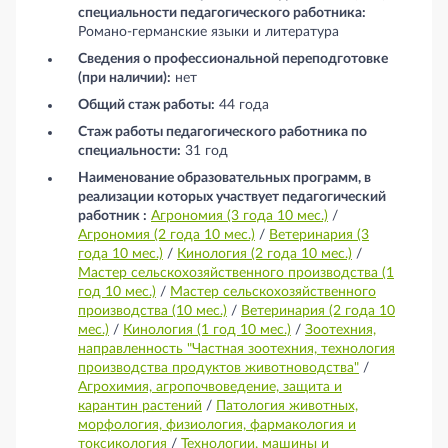
специальности педагогического работника:
Романо-германские языки и литература
Сведения о профессиональной переподготовке
(при наличии):
нет
Общий стаж работы:
44 года
Стаж работы педагогического работника по
специальности:
31 год
Наименование образовательных программ, в
реализации которых участвует педагогический
работник :
Агрономия (3 года 10 мес.)
/
Агрономия (2 года 10 мес.)
/
Ветеринария (3
года 10 мес.)
/
Кинология (2 года 10 мес.)
/
Мастер сельскохозяйственного производства (1
год 10 мес.)
/
Мастер сельскохозяйственного
производства (10 мес.)
/
Ветеринария (2 года 10
мес.)
/
Кинология (1 год 10 мес.)
/
Зоотехния,
направленность "Частная зоотехния, технология
производства продуктов животноводства"
/
Агрохимия, агропочвоведение, защита и
карантин растений
/
Патология животных,
морфология, физиология, фармакология и
токсикология
/
Технологии, машины и