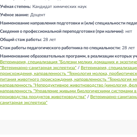
Учёная степень:
Кандидат химических наук
Учёное звание:
Доцент
Наименование направления подготовки и (или) специальности педа
Сведения о профессиональной переподготовке (при наличии):
нет
Общий стаж работы:
28 лет
Стаж работы педагогического работника по специальности:
28 лет
Наименование образовательных программ, в реализации которых уч
Ветеринария, специализация "Болезни мелких домашних и экзотич
"Ветеринарно-санитарная экспертиза"
/
Ветеринария, специализаци
происхождения, направленность "Технология молока, пробиотичес
питания животного происхождения, направленность "Технология м
направленность "Непродуктивное животноводство (кинология, фели
направленность "Управление живыми биологическими системами в
производства продуктов животноводства"
/
Ветеринарно-санитарна
санитарная экспертиза"