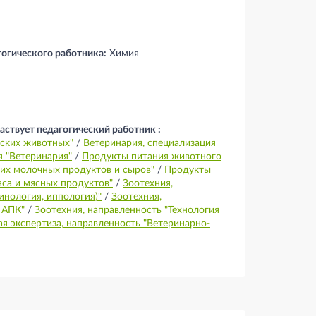
гогического работника:
Химия
аствует педагогический работник :
еских животных"
/
Ветеринария, специализация
я "Ветеринария"
/
Продукты питания животного
ких молочных продуктов и сыров"
/
Продукты
яса и мясных продуктов"
/
Зоотехния,
нология, иппология)"
/
Зоотехния,
 АПК"
/
Зоотехния, направленность "Технология
я экспертиза, направленность "Ветеринарно-