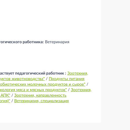
гогического работника:
Ветеринария
аствует педагогический работник :
Зоотехния,
дуктов животноводства"
/
Продукты питания
робиотических молочных продуктов и сыров"
/
нология мяса и мясных продуктов"
/
Зоотехния,
 АПК"
/
Зоотехния, направленность
гия)"
/
Ветеринария, специализация