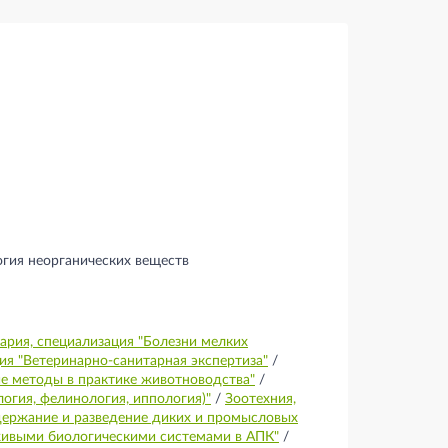
гия неорганических веществ
ария, специализация "Болезни мелких
ия "Ветеринарно-санитарная экспертиза"
/
кие методы в практике животноводства"
/
огия, фелинология, иппология)"
/
Зоотехния,
одержание и разведение диких и промысловых
живыми биологическими системами в АПК"
/