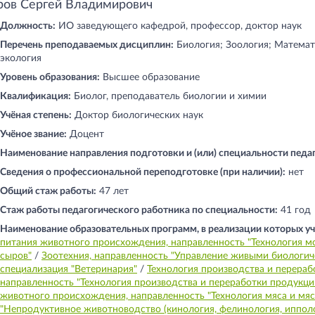
ров Сергей Владимирович
Должность:
ИО заведующего кафедрой, профессор, доктор наук
Перечень преподаваемых дисциплин:
Биология; Зоология; Математ
экология
Уровень образования:
Высшее образование
Квалификация:
Биолог, преподаватель биологии и химии
Учёная степень:
Доктор биологических наук
Учёное звание:
Доцент
Наименование направления подготовки и (или) специальности педа
Сведения о профессиональной переподготовке (при наличии):
нет
Общий стаж работы:
47 лет
Стаж работы педагогического работника по специальности:
41 год
Наименование образовательных программ, в реализации которых уч
питания животного происхождения, направленность "Технология м
сыров"
/
Зоотехния, направленность "Управление живыми биологи
специализация "Ветеринария"
/
Технология производства и перераб
направленность "Технология производства и переработки продукци
животного происхождения, направленность "Технология мяса и мя
"Непродуктивное животноводство (кинология, фелинология, ипполо