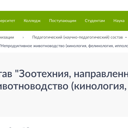
верситет
Колледж
Поступающим
Студентам
Наука
низации
Педагогический (научно-педагогический) состав
 "Непродуктивное животноводство (кинология, фелинология, ипполо
ав "Зоотехния, направлен
вотноводство (кинология,