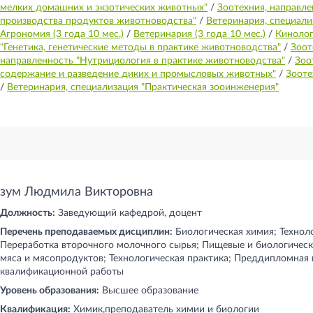
мелких домашних и экзотических животных"
/
Зоотехния, направле
производства продуктов животноводства"
/
Ветеринария, специали
Агрономия (3 года 10 мес.)
/
Ветеринария (3 года 10 мес.)
/
Кинологи
"Генетика, генетические методы в практике животноводства"
/
Зоот
направленность "Нутрициология в практике животноводства"
/
Зоо
содержание и разведение диких и промысловых животных"
/
Зооте
/
Ветеринария, специализация "Практическая зооинженерия"
зум Людмила Викторовна
Должность:
Заведующий кафедрой, доцент
Перечень преподаваемых дисциплин:
Биологическая химия; Технол
Переработка второчного молочного сырья; Пищевые и биологическ
мяса и мясопродуктов; Технологическая практика; Преддипломная
квалификационной работы
Уровень образования:
Высшее образование
Квалификация:
Химик,преподаватель химии и биологии