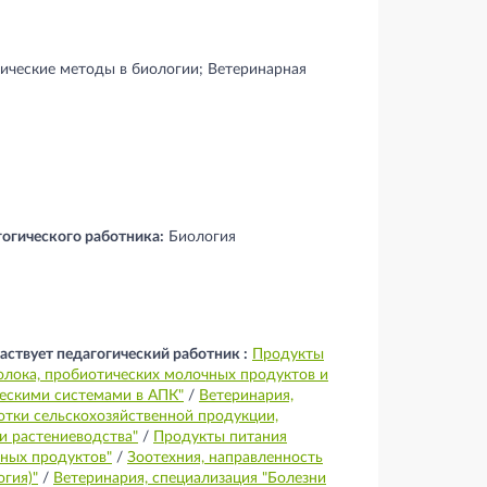
ические методы в биологии; Ветеринарная
гогического работника:
Биология
аствует педагогический работник :
Продукты
олока, пробиотических молочных продуктов и
ческими системами в АПК"
/
Ветеринария,
отки сельскохозяйственной продукции,
и растениеводства"
/
Продукты питания
сных продуктов"
/
Зоотехния, направленность
гия)"
/
Ветеринария, специализация "Болезни