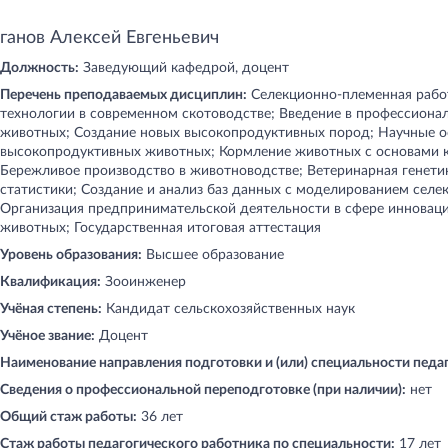
ганов Алексей Евгеньевич
Должность:
Заведующий кафедрой, доцент
Перечень преподаваемых дисциплин:
Селекционно-племенная рабо
технологии в современном скотоводстве; Введение в профессиона
животных; Создание новых высокопродуктивных пород; Научные 
высокопродуктивных животных; Кормление животных с основами к
Бережливое производство в животноводстве; Ветеринарная генети
статистики; Создание и анализ баз данных с моделированием селе
Организация предпринимательской деятельности в сфере инновац
животных; Государственная итоговая аттестация
Уровень образования:
Высшее образование
Квалификация:
Зооинженер
Учёная степень:
Кандидат сельскохозяйственных наук
Учёное звание:
Доцент
Наименование направления подготовки и (или) специальности педа
Сведения о профессиональной переподготовке (при наличии):
нет
Общий стаж работы:
36 лет
Стаж работы педагогического работника по специальности:
17 лет