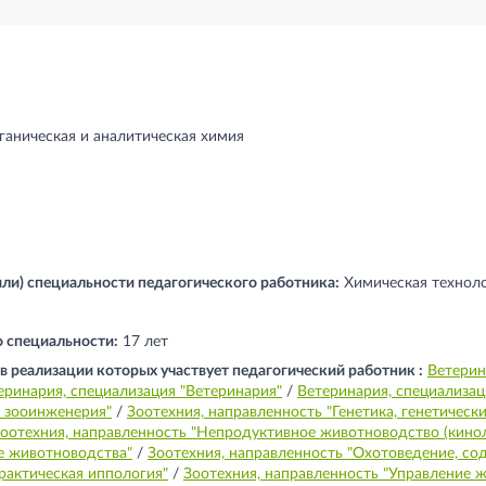
ганическая и аналитическая химия
ли) специальности педагогического работника:
Химическая техноло
о специальности:
17 лет
 реализации которых участвует педагогический работник :
Ветерин
еринария, специализация "Ветеринария"
/
Ветеринария, специализац
я зооинженерия"
/
Зоотехния, направленность "Генетика, генетичес
оотехния, направленность "Непродуктивное животноводство (кинол
е животноводства"
/
Зоотехния, направленность "Охотоведение, с
рактическая иппология"
/
Зоотехния, направленность "Управление 