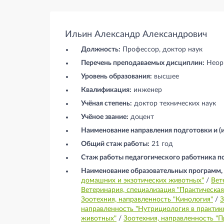
Ильин Александр Александрович
Должность:
Профессор, доктор наук
Перечень преподаваемых дисциплин:
Неор
Уровень образования:
высшее
Квалификация:
инженер
Учёная степень:
доктор технических наук
Учёное звание:
доцент
Наименование направления подготовки и (и
Общий стаж работы:
21 год
Стаж работы педагогического работника п
Наименование образовательных программ, в
домашних и экзотических животных"
/
Вет
Ветеринария, специализация "Практическа
Зоотехния, направленность "Кинология"
/
З
направленность "Нутрициология в практик
животных"
/
Зоотехния, направленность "П