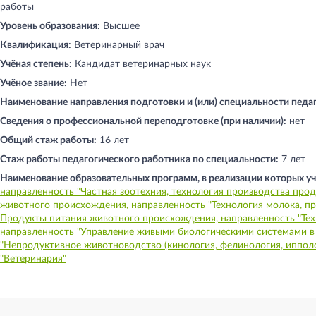
работы
Уровень образования:
Высшее
Квалификация:
Ветеринарный врач
Учёная степень:
Кандидат ветеринарных наук
Учёное звание:
Нет
Наименование направления подготовки и (или) специальности педа
Сведения о профессиональной переподготовке (при наличии):
нет
Общий стаж работы:
16 лет
Стаж работы педагогического работника по специальности:
7 лет
Наименование образовательных программ, в реализации которых уч
направленность "Частная зоотехния, технология производства про
животного происхождения, направленность "Технология молока, п
Продукты питания животного происхождения, направленность "Тех
направленность "Управление живыми биологическими системами в
"Непродуктивное животноводство (кинология, фелинология, ипполо
"Ветеринария"