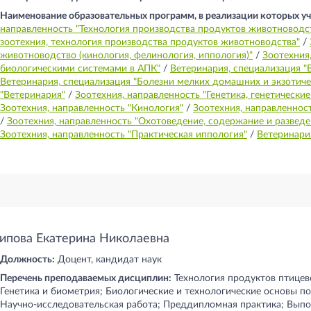
Наименование образовательных программ, в реализации которых уч
направленность "Технология производства продуктов животноводс
зоотехния, технология производства продуктов животноводства"
/
животноводство (кинология, фелинология, иппология)"
/
Зоотехния
биологическими системами в АПК"
/
Ветеринария, специализация "
Ветеринария, специализация "Болезни мелких домашних и экзотич
"Ветеринария"
/
Зоотехния, направленность "Генетика, генетически
Зоотехния, направленность "Кинология"
/
Зоотехния, направленнос
/
Зоотехния, направленность "Охотоведение, содержание и развед
Зоотехния, направленность "Практическая иппология"
/
Ветеринари
ипова Екатерина Николаевна
Должность:
Доцент, кандидат наук
Перечень преподаваемых дисциплин:
Технология продуктов птицев
Генетика и биометрия; Биологические и технологические основы по
Научно-исследовательская работа; Преддипломная практика; Вып