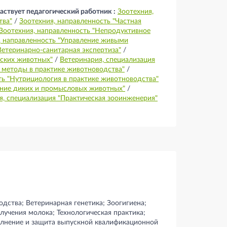
аствует педагогический работник :
Зоотехния,
тва"
/
Зоотехния, направленность "Частная
Зоотехния, направленность "Непродуктивное
, направленность "Управление живыми
Ветеринарно-санитарная экспертиза"
/
еских животных"
/
Ветеринария, специализация
е методы в практике животноводства"
/
ть "Нутрициология в практике животноводства"
ение диких и промысловых животных"
/
я, специализация "Практическая зооинженерия"
одства; Ветеринарная генетика; Зоогигиена;
лучения молока; Технологическая практика;
олнение и защита выпускной квалификационной