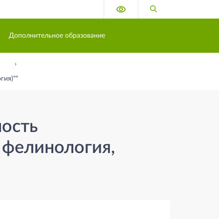
Версия для слабовидящих
Поиск по сайту
Дополнительное образование
гия)""
ность
 фелинология,