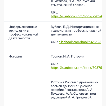
Шматкова, Л. Англо-русский
тематический словарь
URL:
https://e.lanbook.com/book/298541
Информационные
Зубова, Е. Д. Информационные
технологии в
технологии в профессиональной
профессиональной
деятельности
деятельности
URL:
e.lanbook.com/book/328523
История
Тропов, И. А. История
URL:
https://e.lanbook.com/book/308750
История России с древнейших
времен до 1991 г. : учебное
пособие / составители А. А.
Груздева, А. А. Соловьев ; под
редакцией А. А. Груздевой.