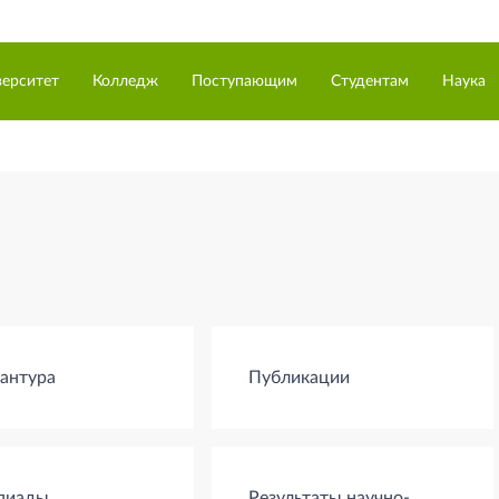
верситет
Колледж
Поступающим
Студентам
Наука
антура
Публикации
пиады
Результаты научно-