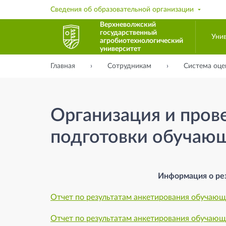
Сведения об образовательной организации
Верхневолжский
государственный
Уни
агробиотехнологический
университет
Главная
Сотрудникам
Система оце
Организация и про
подготовки обучаю
Информация о ре
Отчет по результатам анкетирования обучаю
Отчет по результатам анкетирования обучающ