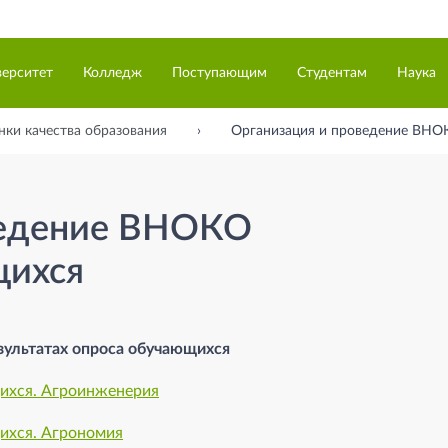
верситет
Колледж
Поступающим
Студентам
Наука
нки качества образования
Организация и проведение ВНО
ведение ВНОКО
щихся
зультатах опроса обучающихся
щихся. Агроинженерия
ихся. Агрономия